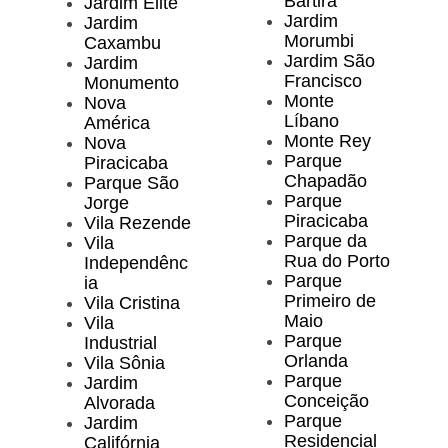
Bartira
Jardim Elite
Jardim
Jardim
Morumbi
Caxambu
Jardim São
Jardim
Francisco
Monumento
Monte
Nova
Líbano
América
Monte Rey
Nova
Parque
Piracicaba
Chapadão
Parque São
Parque
Jorge
Piracicaba
Vila Rezende
Parque da
Vila
Rua do Porto
Independênc
Parque
ia
Primeiro de
Vila Cristina
Maio
Vila
Parque
Industrial
Orlanda
Vila Sônia
Parque
Jardim
Conceição
Alvorada
Parque
Jardim
Residencial
Califórnia