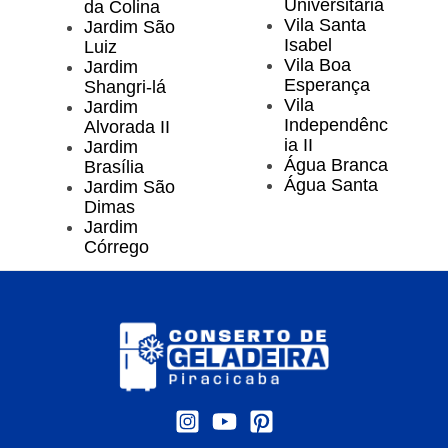
Universitária
da Colina
Vila Santa
Jardim São
Isabel
Luiz
Vila Boa
Jardim
Esperança
Shangri-lá
Vila
Jardim
Independênc
Alvorada II
ia II
Jardim
Água Branca
Brasília
Água Santa
Jardim São
Dimas
Jardim
Córrego