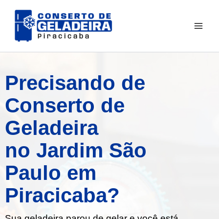
Ir
para
o
conteúdo
Precisando de
Conserto de
Geladeira
no Jardim São
Paulo em
Piracicaba?
Sua geladeira parou de gelar e você está