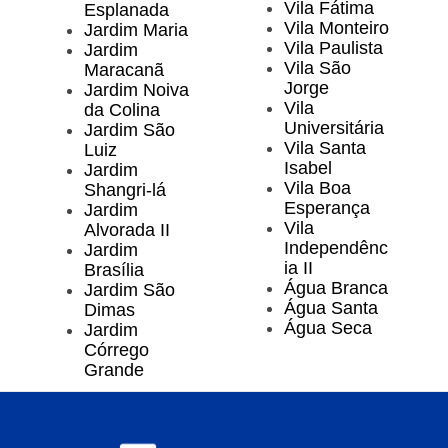
Vila Fátima
Esplanada
Vila Monteiro
Jardim Maria
Vila Paulista
Jardim
Vila São
Maracanã
Jorge
Jardim Noiva
Vila
da Colina
Universitária
Jardim São
Vila Santa
Luiz
Isabel
Jardim
Vila Boa
Shangri-lá
Esperança
Jardim
Vila
Alvorada II
Independênc
Jardim
ia II
Brasília
Água Branca
Jardim São
Água Santa
Dimas
Água Seca
Jardim
Córrego
Grande