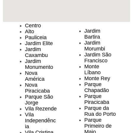
Centro
Jardim
Alto
Bartira
Pauliceia
Jardim
Jardim Elite
Morumbi
Jardim
Jardim São
Caxambu
Francisco
Jardim
Monte
Monumento
Líbano
Nova
Monte Rey
América
Parque
Nova
Chapadão
Piracicaba
Parque
Parque São
Piracicaba
Jorge
Parque da
Vila Rezende
Rua do Porto
Vila
Parque
Independênc
Primeiro de
ia
Maio
Vila Cristina