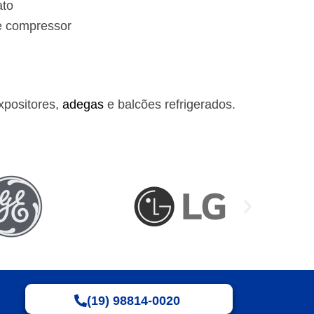
ato
e compressor
xpositores,
adegas
e balcões refrigerados.
(19) 98814-0020