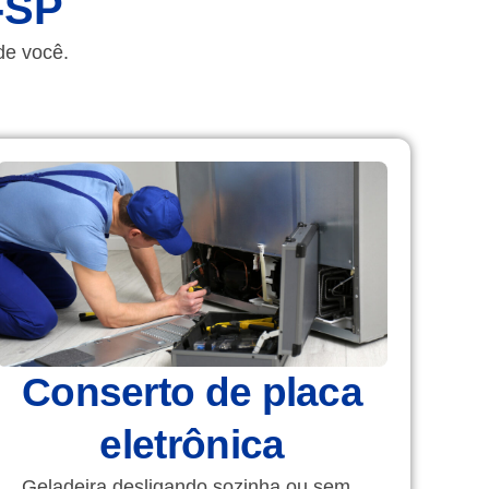
-SP
de você.
Conserto de placa
eletrônica
Geladeira desligando sozinha ou sem