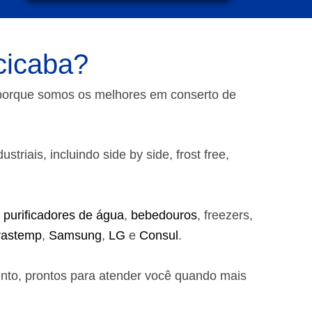
cicaba?
 porque somos os melhores em conserto de
riais, incluindo side by side, frost free,
,
purificadores de água
,
bebedouros
, freezers,
rastemp
,
Samsung
,
LG
e
Consul
.
ento, prontos para atender você quando mais