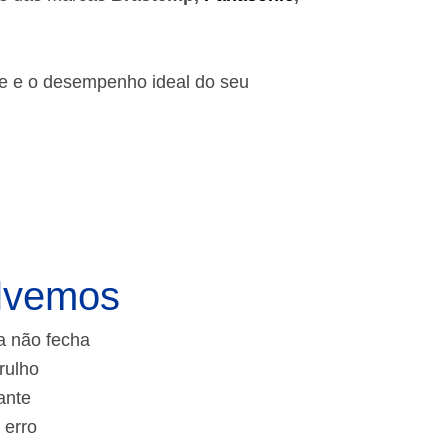
de e o desempenho ideal do seu
lvemos
a não fecha
rulho
ante
 erro