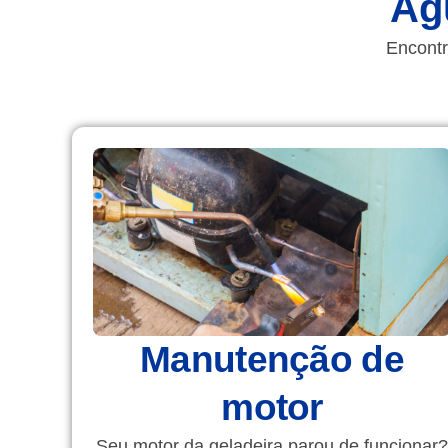
Ág
Encontr
Manutenção de
motor
Seu motor da geladeira parou de funcionar?