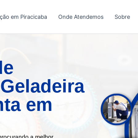
ação em Piracicaba
Onde Atendemos
Sobre
de
Geladeira
nta em
 procurando a melhor