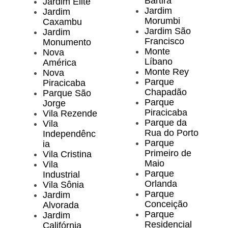
Bartira
Jardim Elite
Jardim
Jardim
Morumbi
Caxambu
Jardim São
Jardim
Francisco
Monumento
Monte
Nova
Líbano
América
Monte Rey
Nova
Parque
Piracicaba
Chapadão
Parque São
Parque
Jorge
Piracicaba
Vila Rezende
Parque da
Vila
Rua do Porto
Independênc
Parque
ia
Primeiro de
Vila Cristina
Maio
Vila
Parque
Industrial
Orlanda
Vila Sônia
Parque
Jardim
Conceição
Alvorada
Parque
Jardim
Residencial
Califórnia