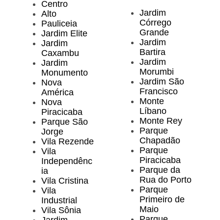
Centro
Jardim
Alto
Córrego
Pauliceia
Grande
Jardim Elite
Jardim
Jardim
Bartira
Caxambu
Jardim
Jardim
Morumbi
Monumento
Jardim São
Nova
Francisco
América
Monte
Nova
Líbano
Piracicaba
Monte Rey
Parque São
Parque
Jorge
Chapadão
Vila Rezende
Parque
Vila
Piracicaba
Independênc
Parque da
ia
Rua do Porto
Vila Cristina
Parque
Vila
Primeiro de
Industrial
Maio
Vila Sônia
Parque