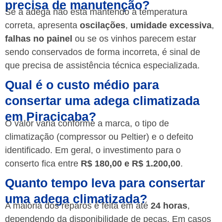
precisa de manutenção?
Se a adega não está mantendo a temperatura
correta, apresenta
oscilações
,
umidade excessiva
,
falhas no painel
ou se os vinhos parecem estar
sendo conservados de forma incorreta, é sinal de
que precisa de assistência técnica especializada.
Qual é o custo médio para
consertar uma adega climatizada
em Piracicaba?
O valor varia conforme a marca, o tipo de
climatização (compressor ou Peltier) e o defeito
identificado. Em geral, o investimento para o
conserto fica entre
R$ 180,00 e R$ 1.200,00
.
Quanto tempo leva para consertar
uma adega climatizada?
A maioria dos reparos é feita em até
24 horas
,
dependendo da disponibilidade de peças. Em casos