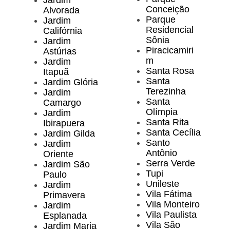
Jardim
Conceição
Alvorada
Parque
Jardim
Residencial
Califórnia
Sônia
Jardim
Piracicamiri
Astúrias
m
Jardim
Santa Rosa
Itapuã
Santa
Jardim Glória
Terezinha
Jardim
Santa
Camargo
Olímpia
Jardim
Santa Rita
Ibirapuera
Santa Cecília
Jardim Gilda
Santo
Jardim
Antônio
Oriente
Serra Verde
Jardim São
Tupi
Paulo
Unileste
Jardim
Vila Fátima
Primavera
Vila Monteiro
Jardim
Vila Paulista
Esplanada
Vila São
Jardim Maria