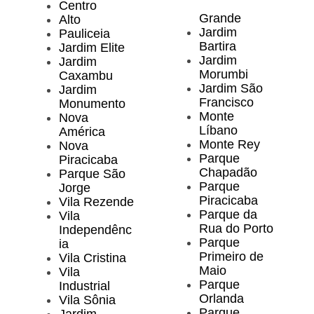
Centro
Grande
Alto
Jardim
Pauliceia
Bartira
Jardim Elite
Jardim
Jardim
Morumbi
Caxambu
Jardim São
Jardim
Francisco
Monumento
Monte
Nova
Líbano
América
Monte Rey
Nova
Parque
Piracicaba
Chapadão
Parque São
Parque
Jorge
Piracicaba
Vila Rezende
Parque da
Vila
Rua do Porto
Independênc
Parque
ia
Primeiro de
Vila Cristina
Maio
Vila
Parque
Industrial
Orlanda
Vila Sônia
Parque