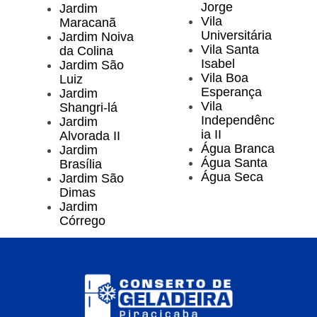
Jorge
Jardim
Vila
Maracanã
Universitária
Jardim Noiva
Vila Santa
da Colina
Isabel
Jardim São
Vila Boa
Luiz
Esperança
Jardim
Vila
Shangri-lá
Independênc
Jardim
ia II
Alvorada II
Água Branca
Jardim
Água Santa
Brasília
Água Seca
Jardim São
Dimas
Jardim
Córrego