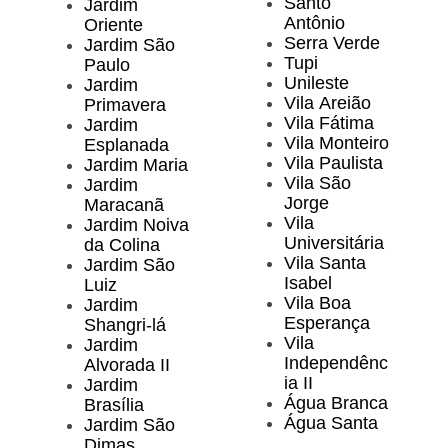
Santo
Jardim
Antônio
Oriente
Serra Verde
Jardim São
Tupi
Paulo
Unileste
Jardim
Vila Areião
Primavera
Vila Fátima
Jardim
Vila Monteiro
Esplanada
Vila Paulista
Jardim Maria
Vila São
Jardim
Jorge
Maracanã
Vila
Jardim Noiva
Universitária
da Colina
Vila Santa
Jardim São
Isabel
Luiz
Vila Boa
Jardim
Esperança
Shangri-lá
Vila
Jardim
Independênc
Alvorada II
ia II
Jardim
Água Branca
Brasília
Água Santa
Jardim São
Dimas