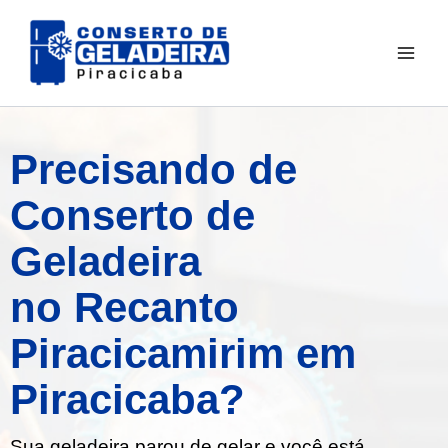
Ir
para
o
conteúdo
Precisando de
Conserto de
Geladeira
no Recanto
Piracicamirim em
Piracicaba?
Sua geladeira parou de gelar e você está