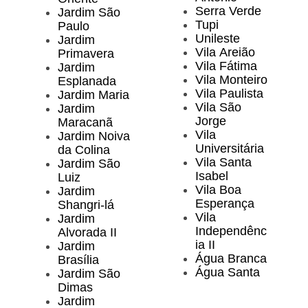
Serra Verde
Jardim São
Tupi
Paulo
Unileste
Jardim
Vila Areião
Primavera
Vila Fátima
Jardim
Vila Monteiro
Esplanada
Vila Paulista
Jardim Maria
Vila São
Jardim
Jorge
Maracanã
Vila
Jardim Noiva
Universitária
da Colina
Vila Santa
Jardim São
Isabel
Luiz
Vila Boa
Jardim
Esperança
Shangri-lá
Vila
Jardim
Independênc
Alvorada II
ia II
Jardim
Água Branca
Brasília
Água Santa
Jardim São
Dimas
Jardim