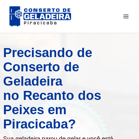
Ir
para
o
conteúdo
Precisando de
Conserto de
Geladeira
no Recanto dos
Peixes em
Piracicaba?
Sua geladeira parou de gelar e você está