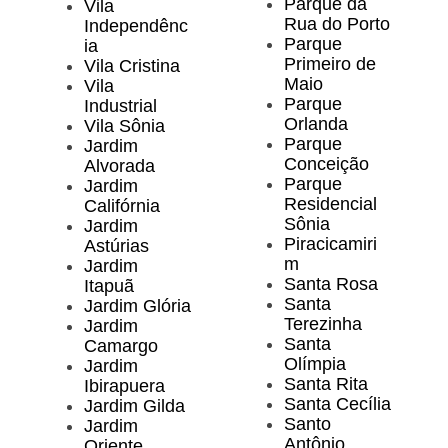
Parque da
Vila
Rua do Porto
Independênc
Parque
ia
Primeiro de
Vila Cristina
Maio
Vila
Parque
Industrial
Orlanda
Vila Sônia
Parque
Jardim
Conceição
Alvorada
Parque
Jardim
Residencial
Califórnia
Sônia
Jardim
Piracicamiri
Astúrias
m
Jardim
Santa Rosa
Itapuã
Santa
Jardim Glória
Terezinha
Jardim
Santa
Camargo
Olímpia
Jardim
Santa Rita
Ibirapuera
Santa Cecília
Jardim Gilda
Santo
Jardim
Antônio
Oriente