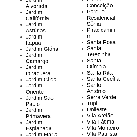
Jardim
Conceição
Alvorada
Parque
Jardim
Residencial
Califórnia
Sônia
Jardim
Piracicamiri
Astúrias
m
Jardim
Santa Rosa
Itapuã
Santa
Jardim Glória
Terezinha
Jardim
Santa
Camargo
Olímpia
Jardim
Santa Rita
Ibirapuera
Santa Cecília
Jardim Gilda
Santo
Jardim
Antônio
Oriente
Serra Verde
Jardim São
Tupi
Paulo
Unileste
Jardim
Vila Areião
Primavera
Vila Fátima
Jardim
Vila Monteiro
Esplanada
Vila Paulista
Jardim Maria