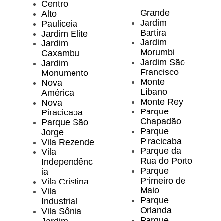
Centro
Grande
Alto
Jardim
Pauliceia
Bartira
Jardim Elite
Jardim
Jardim
Morumbi
Caxambu
Jardim São
Jardim
Francisco
Monumento
Monte
Nova
Líbano
América
Monte Rey
Nova
Parque
Piracicaba
Chapadão
Parque São
Parque
Jorge
Piracicaba
Vila Rezende
Parque da
Vila
Rua do Porto
Independênc
Parque
ia
Primeiro de
Vila Cristina
Maio
Vila
Parque
Industrial
Orlanda
Vila Sônia
Parque