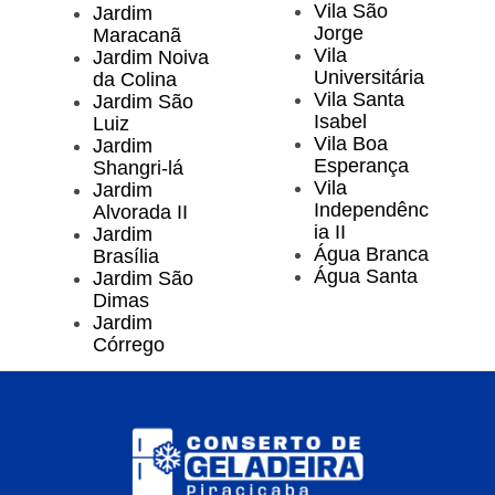
Vila São
Jardim
Jorge
Maracanã
Vila
Jardim Noiva
Universitária
da Colina
Vila Santa
Jardim São
Isabel
Luiz
Vila Boa
Jardim
Esperança
Shangri-lá
Vila
Jardim
Independênc
Alvorada II
ia II
Jardim
Água Branca
Brasília
Água Santa
Jardim São
Dimas
Jardim
Córrego