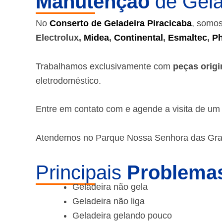
Manutenção
de Gela
No
Conserto de Geladeira Piracicaba
, somos
Electrolux,
Midea
,
Continental
,
Esmaltec
,
Ph
Trabalhamos exclusivamente com
peças origi
eletrodoméstico.
Entre em contato com e agende a visita de u
Atendemos no Parque Nossa Senhora das Graç
Principais
Problemas
Geladeira não gela
Geladeira não liga
Geladeira gelando pouco