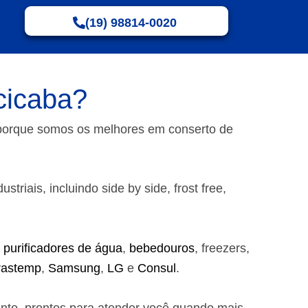
(19) 98814-0020
cicaba?
 porque somos os melhores em conserto de
riais, incluindo side by side, frost free,
,
purificadores de água
,
bebedouros
, freezers,
rastemp
,
Samsung
,
LG
e
Consul
.