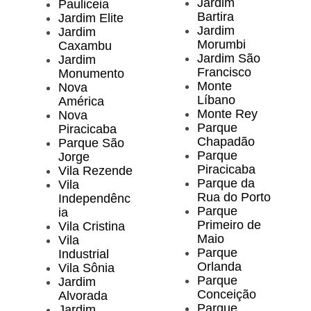
Jardim
Pauliceia
Bartira
Jardim Elite
Jardim
Jardim
Morumbi
Caxambu
Jardim São
Jardim
Francisco
Monumento
Monte
Nova
Líbano
América
Monte Rey
Nova
Parque
Piracicaba
Chapadão
Parque São
Parque
Jorge
Piracicaba
Vila Rezende
Parque da
Vila
Rua do Porto
Independênc
Parque
ia
Primeiro de
Vila Cristina
Maio
Vila
Parque
Industrial
Orlanda
Vila Sônia
Parque
Jardim
Conceição
Alvorada
Parque
Jardim