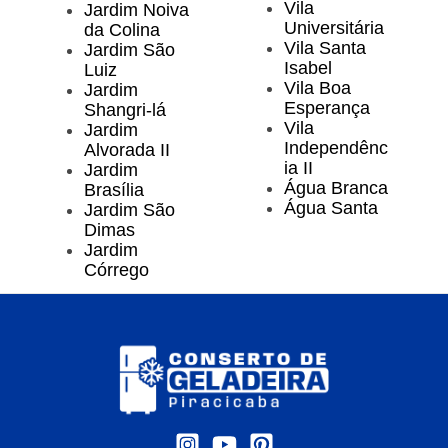
Vila
Jardim Noiva
Universitária
da Colina
Vila Santa
Jardim São
Isabel
Luiz
Vila Boa
Jardim
Esperança
Shangri-lá
Vila
Jardim
Independênc
Alvorada II
ia II
Jardim
Água Branca
Brasília
Água Santa
Jardim São
Dimas
Jardim
Córrego