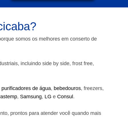
cicaba?
 porque somos os melhores em conserto de
riais, incluindo side by side, frost free,
,
purificadores de água
,
bebedouros
, freezers,
rastemp
,
Samsung
,
LG
e
Consul
.
ento, prontos para atender você quando mais