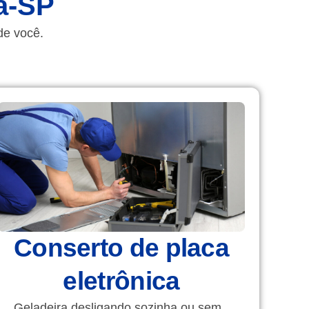
a-SP
de você.
Conserto de placa
eletrônica
Geladeira desligando sozinha ou sem