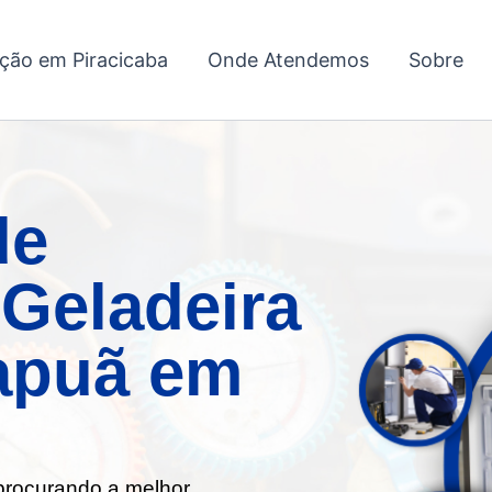
ação em Piracicaba
Onde Atendemos
Sobre
de
Geladeira
rapuã em
 procurando a melhor