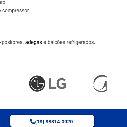
ato
e compressor
xpositores,
adegas
e balcões refrigerados.
(19) 98814-0020