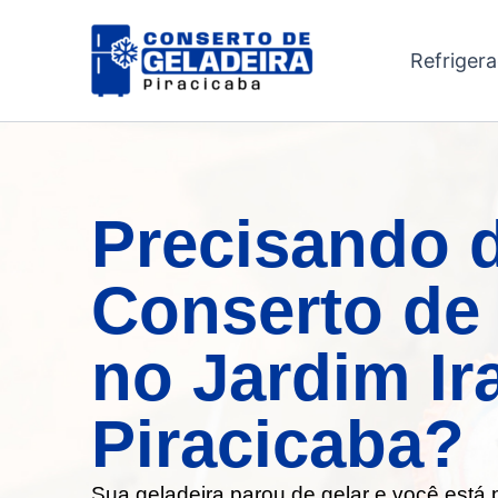
Ir
para
Refriger
o
conteúdo
Precisando 
Conserto de 
no Jardim I
Piracicaba?
Sua geladeira parou de gelar e você está