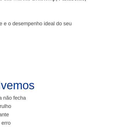
de e o desempenho ideal do seu
lvemos
a não fecha
rulho
ante
 erro