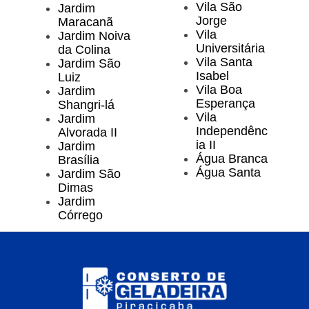
Vila São
Jardim
Jorge
Maracanã
Vila
Jardim Noiva
Universitária
da Colina
Vila Santa
Jardim São
Isabel
Luiz
Vila Boa
Jardim
Esperança
Shangri-lá
Vila
Jardim
Independênc
Alvorada II
ia II
Jardim
Água Branca
Brasília
Água Santa
Jardim São
Dimas
Jardim
Córrego