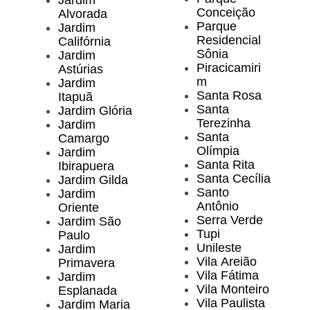
Jardim
Conceição
Alvorada
Parque
Jardim
Residencial
Califórnia
Sônia
Jardim
Piracicamiri
Astúrias
m
Jardim
Santa Rosa
Itapuã
Santa
Jardim Glória
Terezinha
Jardim
Santa
Camargo
Olímpia
Jardim
Santa Rita
Ibirapuera
Santa Cecília
Jardim Gilda
Santo
Jardim
Antônio
Oriente
Serra Verde
Jardim São
Tupi
Paulo
Unileste
Jardim
Vila Areião
Primavera
Vila Fátima
Jardim
Vila Monteiro
Esplanada
Vila Paulista
Jardim Maria