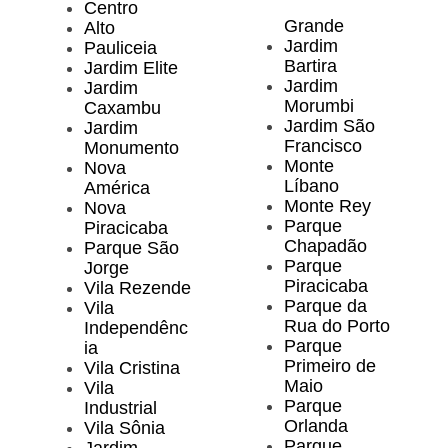
Centro
Grande
Alto
Jardim
Pauliceia
Bartira
Jardim Elite
Jardim
Jardim
Morumbi
Caxambu
Jardim São
Jardim
Francisco
Monumento
Monte
Nova
Líbano
América
Monte Rey
Nova
Parque
Piracicaba
Chapadão
Parque São
Parque
Jorge
Piracicaba
Vila Rezende
Parque da
Vila
Rua do Porto
Independênc
Parque
ia
Primeiro de
Vila Cristina
Maio
Vila
Parque
Industrial
Orlanda
Vila Sônia
Parque