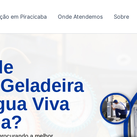
ação em Piracicaba
Onde Atendemos
Sobre
de
Geladeira
gua Viva
ba?
 procurando a melhor