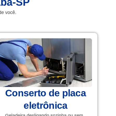
aba-SP
de você.
Conserto de placa
eletrônica
Geladeira desligando sozinha ou sem