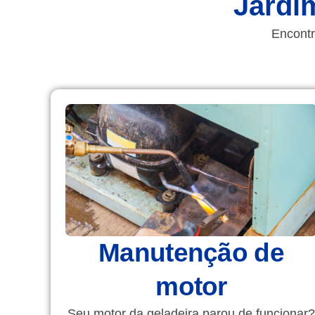
Jardi
Encontr
Manutenção de
motor
Seu motor da geladeira parou de funcionar?