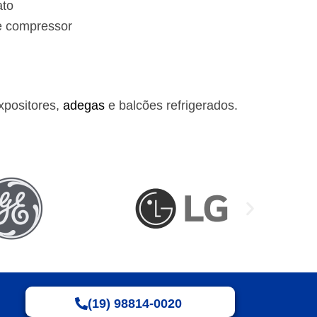
ato
e compressor
xpositores,
adegas
e balcões refrigerados.
(19) 98814-0020