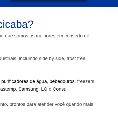
cicaba?
 porque somos os melhores em conserto de
riais, incluindo side by side, frost free,
,
purificadores de água
,
bebedouros
, freezers,
rastemp
,
Samsung
,
LG
e
Consul
.
ento, prontos para atender você quando mais