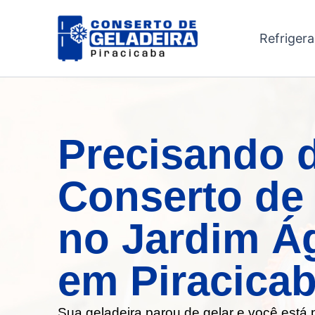
Ir
para
Refriger
o
conteúdo
Precisando 
Conserto de 
no Jardim Á
em Piracica
Sua geladeira parou de gelar e você está