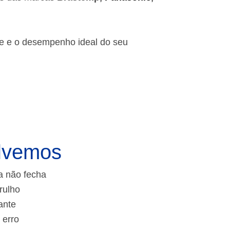
de e o desempenho ideal do seu
lvemos
a não fecha
rulho
ante
 erro