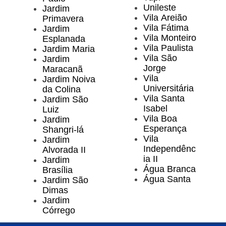
Unileste
Jardim
Vila Areião
Primavera
Vila Fátima
Jardim
Vila Monteiro
Esplanada
Vila Paulista
Jardim Maria
Vila São
Jardim
Jorge
Maracanã
Vila
Jardim Noiva
Universitária
da Colina
Vila Santa
Jardim São
Isabel
Luiz
Vila Boa
Jardim
Esperança
Shangri-lá
Vila
Jardim
Independênc
Alvorada II
ia II
Jardim
Água Branca
Brasília
Água Santa
Jardim São
Dimas
Jardim
Córrego