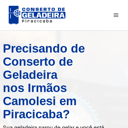
Ir
para
o
conteúdo
Precisando de
Conserto de
Geladeira
nos Irmãos
Camolesi em
Piracicaba?
Sua geladeira parou de gelar e você está