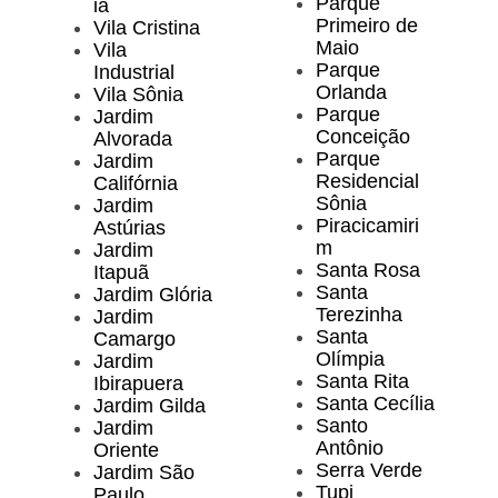
Parque
ia
Primeiro de
Vila Cristina
Maio
Vila
Parque
Industrial
Orlanda
Vila Sônia
Parque
Jardim
Conceição
Alvorada
Parque
Jardim
Residencial
Califórnia
Sônia
Jardim
Piracicamiri
Astúrias
m
Jardim
Santa Rosa
Itapuã
Santa
Jardim Glória
Terezinha
Jardim
Santa
Camargo
Olímpia
Jardim
Santa Rita
Ibirapuera
Santa Cecília
Jardim Gilda
Santo
Jardim
Antônio
Oriente
Serra Verde
Jardim São
Tupi
Paulo