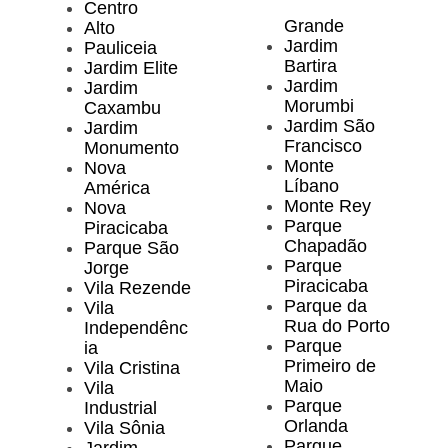
Centro
Grande
Alto
Jardim
Pauliceia
Bartira
Jardim Elite
Jardim
Jardim
Morumbi
Caxambu
Jardim São
Jardim
Francisco
Monumento
Monte
Nova
Líbano
América
Monte Rey
Nova
Parque
Piracicaba
Chapadão
Parque São
Parque
Jorge
Piracicaba
Vila Rezende
Parque da
Vila
Rua do Porto
Independênc
Parque
ia
Primeiro de
Vila Cristina
Maio
Vila
Parque
Industrial
Orlanda
Vila Sônia
Parque