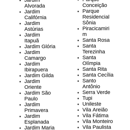
Jardim
Conceição
Alvorada
Parque
Jardim
Residencial
Califórnia
Sônia
Jardim
Piracicamiri
Astúrias
m
Jardim
Santa Rosa
Itapuã
Santa
Jardim Glória
Terezinha
Jardim
Santa
Camargo
Olímpia
Jardim
Santa Rita
Ibirapuera
Santa Cecília
Jardim Gilda
Santo
Jardim
Antônio
Oriente
Serra Verde
Jardim São
Tupi
Paulo
Unileste
Jardim
Vila Areião
Primavera
Vila Fátima
Jardim
Vila Monteiro
Esplanada
Vila Paulista
Jardim Maria