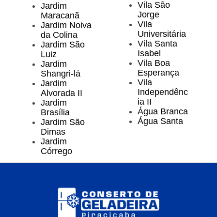
Vila São
Jardim
Jorge
Maracanã
Vila
Jardim Noiva
Universitária
da Colina
Vila Santa
Jardim São
Isabel
Luiz
Vila Boa
Jardim
Esperança
Shangri-lá
Vila
Jardim
Independênc
Alvorada II
ia II
Jardim
Água Branca
Brasília
Água Santa
Jardim São
Dimas
Jardim
Córrego